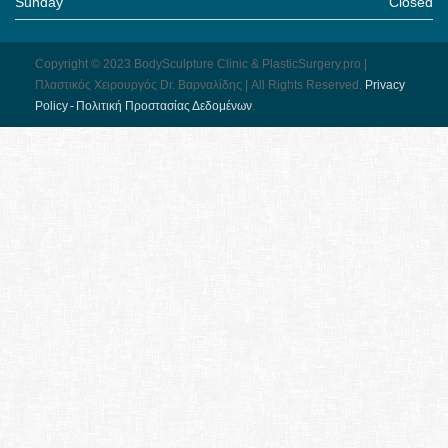
Sunday
Closed
Copyright © 2023 BodySculpture Clinic & PlasticSurgery.pro |
Πλαστικός Χειρουργός Dr. Βαρναλίδης | All Rights Reserved.
Pri­vacy
Pol­icy - Πολιτική Προστασίας Δεδομένων
.