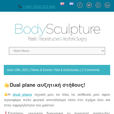
Facebook
Twitter
GPlus
Linke
(+30) 2310 222 844
June 10th, 2021 |
News & Events / Νέα & Εκδηλώσεις
|
2 Comments
Dual plane αυξητική στήθους!
Η
dual plane
τεχνική μου σε όλες τις ασθενείς μου αφού
προσφέρει πολύ φυσικό αποτέλεσμα τόσο στο σχήμα όσο και
στην σφριγηλότητα του μαστού
Επιπλέον, μειώνεται δραματικά το ποσοστό ανάπτυξης