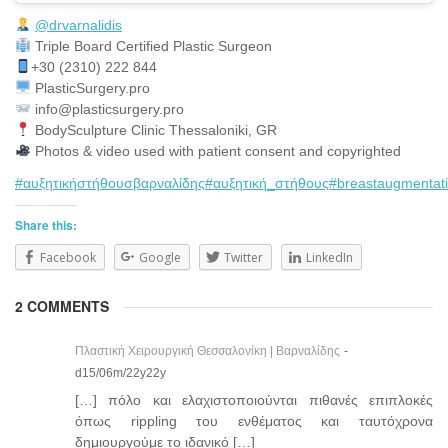
@drvarnalidis
⠀⠀⠀⠀⠀
Triple Board Certified Plastic Surgeon⠀
+30 (2310) 222 844
PlasticSurgery.pro⠀
info@plasticsurgery.pro
BodySculpture Clinic Thessaloniki, GR
Photos & video used with patient consent and copyrighted
#αυξητικήστήθουσβαρναλίδης
#αυξητική_στήθους
#breastaugmentat
Share this:
Facebook
Google
Twitter
LinkedIn
2 COMMENTS
Πλαστική Χειρουργική Θεσσαλονίκη | Βαρναλίδης
-
d15/06m/22y22y
[…] πόλο και ελαχιστοποιούνται πιθανές επιπλοκές
όπως rippling του ενθέματος και ταυτόχρονα
δημιουργούμε το ιδανικό […]