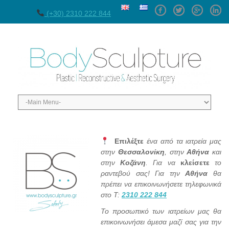
Facebook
Twitter
GPlus
Linke
(+30) 2310 222 844
Επιλέξτε
ένα από τα ιατρεία μας
στην
Θεσσαλονίκη
, στην
Αθήνα
και
στην
Κοζάνη
. Για να
κλείσετε
το
ραντεβού σας! Για την
Αθήνα
θα
πρέπει να επικοινωνήσετε τηλεφωνικά
στο Τ:
2310 222 844
Το προσωπικό των ιατρείων μας θα
επικοινωνήσει άμεσα μαζί σας για την