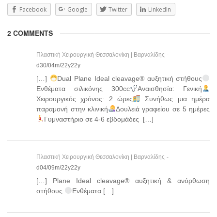
Facebook
Google
Twitter
LinkedIn
2 COMMENTS
Πλαστική Χειρουργική Θεσσαλονίκη | Βαρναλίδης
-
d30/04m/22y22y
[…]
Dual Plane Ideal cleavage® αυξητική στήθους
Ενθέματα σιλικόνης 300cc
Αναισθησία: Γενική
Χειρουργικός χρόνος: 2 ώρες
Συνήθως μια ημέρα
παραμονή στην κλινική
Δουλειά γραφείου σε 5 ημέρες
Γυμναστήριο σε 4-6 εβδομάδες […]
Πλαστική Χειρουργική Θεσσαλονίκη | Βαρναλίδης
-
d04/09m/22y22y
[…] Plane Ideal cleavage® αυξητική & ανόρθωση
στήθους
Ενθέματα […]