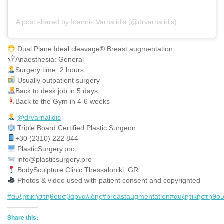
A post shared by Ioannis Varnalidis (@drvarnalidis)
Dual Plane Ideal cleavage® Breast augmentation
Anaesthesia: General
Surgery time: 2 hours
Usually outpatient surgery
Back to desk job in 5 days
Back to the Gym in 4-6 weeks
@drvarnalidis
⠀⠀⠀⠀⠀
Triple Board Certified Plastic Surgeon⠀
+30 (2310) 222 844
PlasticSurgery.pro⠀
info@plasticsurgery.pro
BodySculpture Clinic Thessaloniki, GR
Photos & video used with patient consent and copyrighted
#αυξητικήστήθουσβαρναλίδης
#breastaugmentation
#αυξητικήστηθο
Share this: