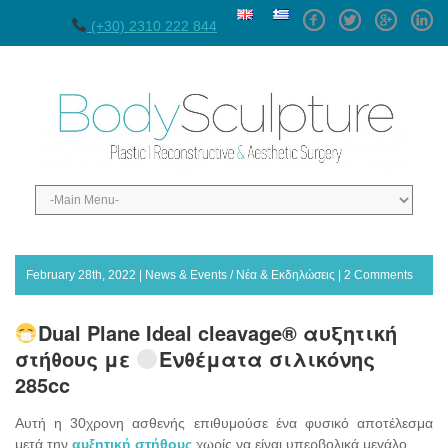
Facebook
Twitter
GPlus
Linke
(+30) 2310 222 844
February 28th, 2022 |
News & Events / Νέα & Εκδηλώσεις
|
2 Comments
Dual Plane Ideal cleavage® αυξητική
στήθους με
Ενθέματα σιλικόνης
285cc
Αυτή η 30χρονη ασθενής επιθυμούσε ένα φυσικό αποτέλεσμα
μετά την
αυξητική στήθους
χωρίς να είναι υπερβολικά μεγάλο