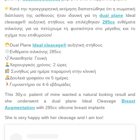
Κατά την προεγχειρητική εκτίμηση διαπιστώθηκε ότι η σωματική
διάπλαση της ασθενούς ήταν ιδανική για τη
dual plane
Ideal
cleavage® αυξητική στήθους και επιλέχθηκαν
285cc
ενθέματα
σιλικόνης για να πετύχουμε τη φυσικότητα στο μέγεθος και το
σχήμα που επιθυμούσε!
Dual Plane
Ideal cleavage®
αυξητική στήθους
Ενθέματα σιλικόνης 285cc
Αναισθησία: Γενική
Χειρουργικός χρόνος: 2 ώρες
Συνήθως μια ημέρα παραμονή στην κλινική
Δουλειά γραφείου σε 5 ημέρες
Γυμναστήριο σε 4-6 εβδομάδες
This 30y.o. patient of mine wanted a natural looking result and
she underwent a dual plane Ideal Cleavage
Breast
Augmentation
with 285cc silicone breast implants
She is very happy with her cleavage and I am too!