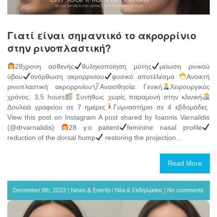
Γιατί είναι σημαντικό το ακρορρίνιο
στην ρινοπλαστική?
28χρονη ασθενής
θυληκοποίηση μύτης
μείωση ρινικού
ύβου
ανόρθωση ακρορρινίου
φυσικό αποτέλεσμα
Ανοικτή
ρινοπλαστική ακρορρινίου
Αναισθησία: Γενική
Χειρουργικός
χρόνος: 3,5 hours
Συνήθως χωρίς παραμονή στην κλινική
Δουλειά γραφείου σε 7 ημέρες
Γυμναστήριο σε 4 εβδομάδες
View this post on Instagram A post shared by Ioannis Varnalidis
(@drvarnalidis)
28 y.o patient
feminine nasal profile
reduction of the dorsal hump
restoring the projection...
Read More
December 8th, 2022 |
News & Events / Νέα & Εκδηλώσεις
|
No comments