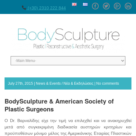
Facebook
Twitter
GPlus
Linke
(+30) 2310 222 844
July 27th, 2015 |
News & Events / Νέα & Εκδηλώσεις
|
No comments
BodySculpture & American Society of
Plastic Surgeons
O Dr. Βαρναλίδης είχε την τιμή να επιλεχθεί και να ανακηρυχθεί
μετά από συγκεκριμένη διαδικασία αυστηρών κριτηρίων και
προϋποθέσων μόνιμο μέλος της Αμερικάνικης Εταιρίας Πλαστικών