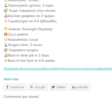
Αναισθησία: Τοπική
Χειρουργικός χρόνος: 2 ώρες
Χωρίς παραμονή στην κλινική
Δουλειά γραφείου σε 2 ημέρες
Γυμναστήριο σε 4-6 εβδομάδες
Anterior Scoring® Otoplasty
21y.o patient
Anaesthesia: Local
Surgery time: 2 hours
Outpatient surgery
Back to desk job in 2 days
Back to the Gym in 4-6 weeks
#otoplasty
#ωτοπλαστικήβαρναλίδης
#anteriorscoringdrvarnalidis
#pla
Share this:
Facebook
Google
Twitter
LinkedIn
Comments are closed.