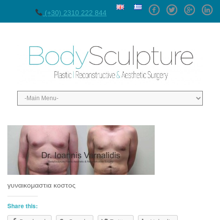
Facebook
Twitter
GPlus
Linke
(+30) 2310 222 844
γυναικομαστια κοστος
Share this: