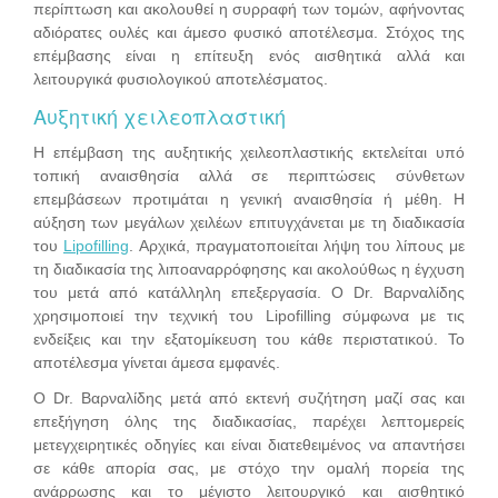
περίπτωση και ακολουθεί η συρραφή των τομών, αφήνοντας
αδιόρατες ουλές και άμεσο φυσικό αποτέλεσμα. Στόχος της
επέμβασης είναι η επίτευξη ενός αισθητικά αλλά και
λειτουργικά φυσιολογικού αποτελέσματος.
Αυξητική χειλεοπλαστική
Η επέμβαση της αυξητικής χειλεοπλαστικής εκτελείται υπό
τοπική αναισθησία αλλά σε περιπτώσεις σύνθετων
επεμβάσεων προτιμάται η γενική αναισθησία ή μέθη. Η
αύξηση των μεγάλων χειλέων επιτυγχάνεται με τη διαδικασία
του
Lipofilling
. Αρχικά, πραγματοποιείται λήψη του λίπους με
τη διαδικασία της λιποαναρρόφησης και ακολούθως η έγχυση
του μετά από κατάλληλη επεξεργασία. Ο Dr. Βαρναλίδης
χρησιμοποιεί την τεχνική του Lipofilling σύμφωνα με τις
ενδείξεις και την εξατομίκευση του κάθε περιστατικού. Το
αποτέλεσμα γίνεται άμεσα εμφανές.
Ο Dr. Βαρναλίδης μετά από εκτενή συζήτηση μαζί σας και
επεξήγηση όλης της διαδικασίας, παρέχει λεπτομερείς
μετεγχειρητικές οδηγίες και είναι διατεθειμένος να απαντήσει
σε κάθε απορία σας, με στόχο την ομαλή πορεία της
ανάρρωσης και το μέγιστο λειτουργικό και αισθητικό