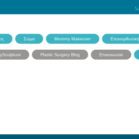
📞
ος
Σώμα
Mommy Makeover
Επανορθωτική
dySculpture
Plastic Surgery Blog
Επικοινωνία