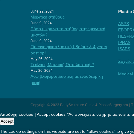
Plastic
June 22, 2024
Μειωτική στήθους
June 9, 2024
ASPS
Πόσο μικραίνει το στήθος στην μειωτική
EBOPR
μαστών?
HESPR
June 9, 2024
IPRAS
Finesse ρινοπλαστική | Before & 4 years
ISAPS
post op!
May 26, 2024
Συχνές 
Τι είναι η Μειωτική Ωτοπλαστική ?
May 26, 2024
Medical
Άνω βλεφαροπλαστική με ενδοδερμική
ραφή
Copyright © 2023 BodySculpture Clinic & PlasticSurgery.pro | 
Αποδοχή cookies | Accept cookies *Αν συνεχίσετε να χρησιμοποιείτε τη
Accept
The cookie settings on this website are set to "allow cookies" to give 