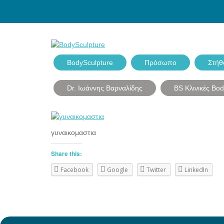
BodySculpture
Πρόσωπο
Στήθ
Dr. Ιωάννης Βαρναλίδης
BS Κλινικές Bo
γυναικομαστια
Share this:
Facebook
Google
Twitter
LinkedIn