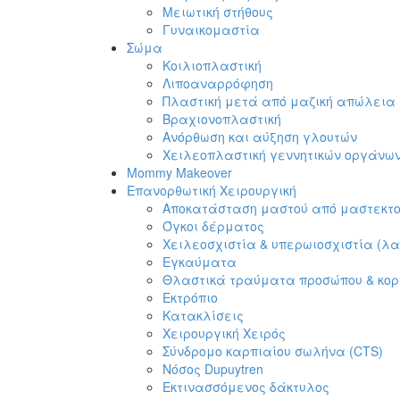
Μειωτική στήθους
Γυναικομαστία
Σώμα
Κοιλιοπλαστική
Λιποαναρρόφηση
Πλαστική μετά από μαζική απώλεια
Βραχιονοπλαστική
Ανόρθωση και αύξηση γλουτών
Χειλεοπλαστική γεννητικών οργάνω
Mommy Makeover
Επανορθωτική Χειρουργική
Αποκατάσταση μαστού από μαστεκτ
Όγκοι δέρματος
Χειλεοσχιστία & υπερωιοσχιστία (λ
Εγκαύματα
Θλαστικά τραύματα προσώπου & κο
Εκτρόπιο
Κατακλίσεις
Χειρουργική Χειρός
Σύνδρομο καρπιαίου σωλήνα (CTS)
Νόσος Dupuytren
Εκτινασσόμενος δάκτυλος