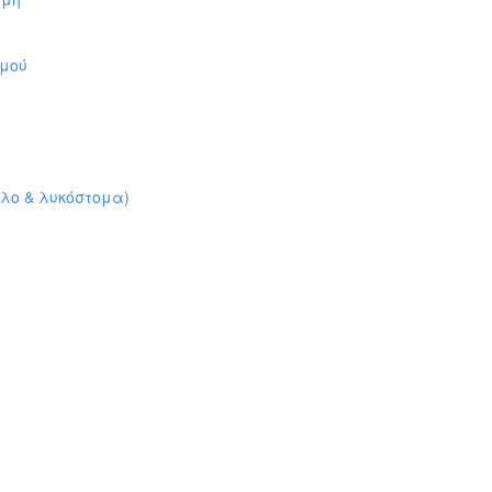
ρμού
ιλο & λυκόστομα)