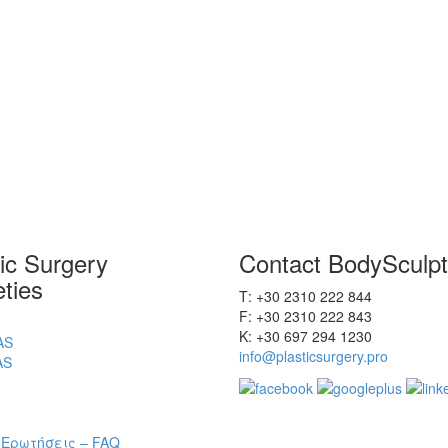
tic Surgery
Contact BodySculpt
ties
Τ: +30 2310 222 844
F: +30 2310 222 843
Κ: +30 697 294 1230
AS
info@plasticsurgery.pro
AS
 Ερωτήσεις – FAQ