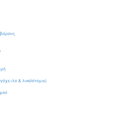
 βάρους
ν
ομή
αγόχειλο & λυκόστομα)
ρμού