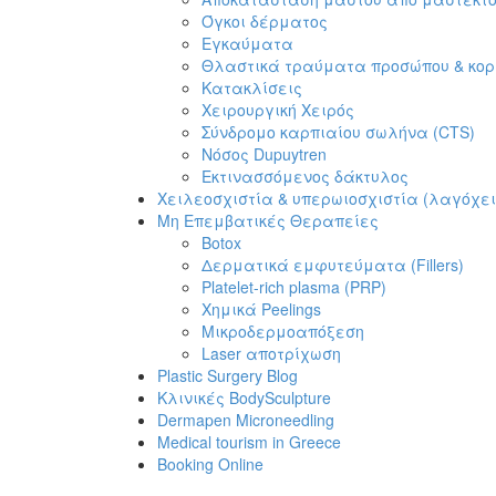
Όγκοι δέρματος
Εγκαύματα
Θλαστικά τραύματα προσώπου & κο
Κατακλίσεις
Χειρουργική Χειρός
Σύνδρομο καρπιαίου σωλήνα (CTS)
Νόσος Dupuytren
Εκτινασσόμενος δάκτυλος
Χειλεοσχιστία & υπερωιοσχιστία (λαγόχε
Μη Επεμβατικές Θεραπείες
Botox
Δερματικά εμφυτεύματα (Fillers)
Platelet-rich plasma (PRP)
Χημικά Peelings
Μικροδερμοαπόξεση
Laser αποτρίχωση
Plastic Surgery Blog
Κλινικές BodySculpture
Dermapen Microneedling
Medical tourism in Greece
Booking Online