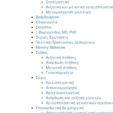
Ωτοπλαστική
Αυξητική και μειωτική γενειοπλαστικ
Μεταμόσχευση μαλλιών
BodySculpture
Επικοινωνία
Εκτρόπιο
Ι. Βαρναλίδης MD, PhD
Συχνές Ερωτήσεις
Πολιτική Προστασίας Δεδομένων
Mommy Makeover
Στήθος
Αυξητική στήθους
Ανόρθωση στήθους
Μειωτική στήθους
Γυναικομαστία
Σώμα
Κοιλιοπλαστική
Λιποαναρρόφηση
Βραχιονοπλαστική
Ανόρθωση και αύξηση γλουτών
Χειλεοπλαστική γεννητικών οργάνω
Επανορθωτική Χειρουργική
Αποκατάσταση μαστού από μαστεκτ