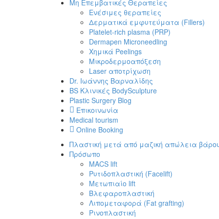
Μη Επεμβατικές Θεραπείες
Ενέσιμες θεραπείες
Δερματικά εμφυτεύματα (Fillers)
Platelet-rich plasma (PRP)
Dermapen Microneedling
Χημικά Peelings
Μικροδερμοαπόξεση
Laser αποτρίχωση
Dr. Ιωάννης Βαρναλίδης
BS Κλινικές BodySculpture
Plastic Surgery Blog
Επικοινωνία
Medical tourism
Online Booking
Πλαστική μετά από μαζική απώλεια βάρο
Πρόσωπο
MACS lift
Ρυτιδοπλαστική (Facelift)
Μετωπιαίο lift
Βλεφαροπλαστική
Λιπομεταφορά (Fat grafting)
Ρινοπλαστική