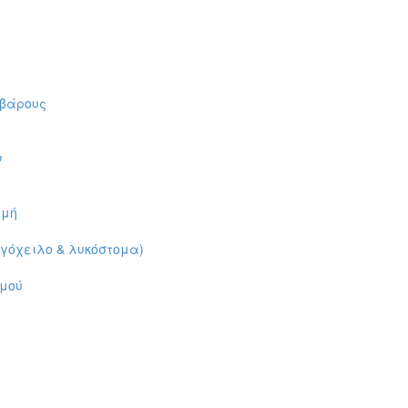
 βάρους
ν
ομή
αγόχειλο & λυκόστομα)
ρμού