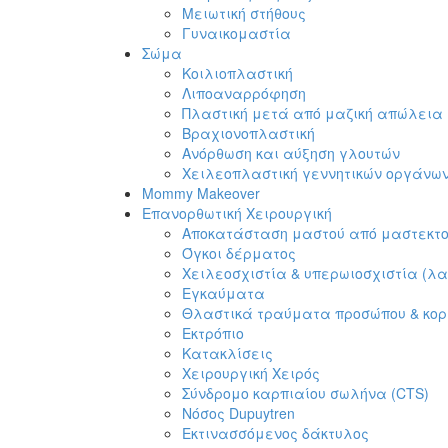
Μειωτική στήθους
Γυναικομαστία
Σώμα
Κοιλιοπλαστική
Λιποαναρρόφηση
Πλαστική μετά από μαζική απώλεια
Βραχιονοπλαστική
Ανόρθωση και αύξηση γλουτών
Χειλεοπλαστική γεννητικών οργάνω
Mommy Makeover
Επανορθωτική Χειρουργική
Αποκατάσταση μαστού από μαστεκτ
Όγκοι δέρματος
Χειλεοσχιστία & υπερωιοσχιστία (λ
Εγκαύματα
Θλαστικά τραύματα προσώπου & κο
Εκτρόπιο
Κατακλίσεις
Χειρουργική Χειρός
Σύνδρομο καρπιαίου σωλήνα (CTS)
Νόσος Dupuytren
Εκτινασσόμενος δάκτυλος