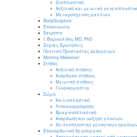
Ωτοπλαστική
Αυξητική και μειωτική γενειοπλαστικ
Μεταμόσχευση μαλλιών
BodySculpture
Επικοινωνία
Εκτρόπιο
Ι. Βαρναλίδης MD, PhD
Συχνές Ερωτήσεις
Πολιτική Προστασίας Δεδομένων
Mommy Makeover
Στήθος
Αυξητική στήθους
Ανόρθωση στήθους
Μειωτική στήθους
Γυναικομαστία
Σώμα
Κοιλιοπλαστική
Λιποαναρρόφηση
Βραχιονοπλαστική
Ανόρθωση και αύξηση γλουτών
Χειλεοπλαστική γεννητικών οργάνω
Επανορθωτική Χειρουργική
Αποκατάσταση μαστού από μαστεκτ