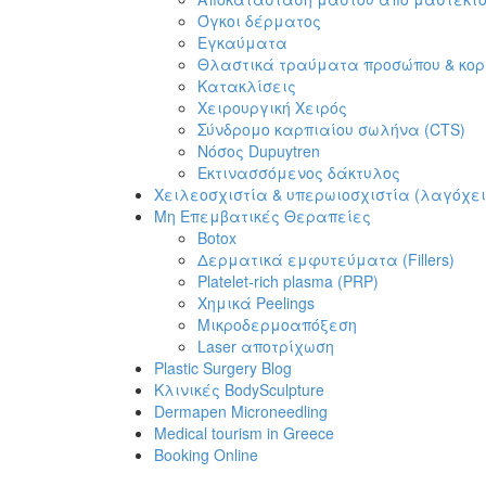
Όγκοι δέρματος
Εγκαύματα
Θλαστικά τραύματα προσώπου & κο
Κατακλίσεις
Χειρουργική Χειρός
Σύνδρομο καρπιαίου σωλήνα (CTS)
Νόσος Dupuytren
Εκτινασσόμενος δάκτυλος
Χειλεοσχιστία & υπερωιοσχιστία (λαγόχε
Μη Επεμβατικές Θεραπείες
Botox
Δερματικά εμφυτεύματα (Fillers)
Platelet-rich plasma (PRP)
Χημικά Peelings
Μικροδερμοαπόξεση
Laser αποτρίχωση
Plastic Surgery Blog
Κλινικές BodySculpture
Dermapen Microneedling
Medical tourism in Greece
Booking Online