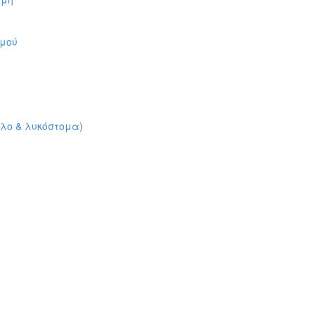
ρμού
ιλο & λυκόστομα)