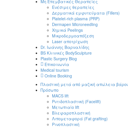
Μη Επεμβατικές Θεραπείες
Ενέσιμες θεραπείες
Δερματικά εμφυτεύματα (Fillers)
Platelet-rich plasma (PRP)
Dermapen Microneedling
Χημικά Peelings
Μικροδερμοαπόξεση
Laser αποτρίχωση
Dr. Ιωάννης Βαρναλίδης
BS Κλινικές BodySculpture
Plastic Surgery Blog
Επικοινωνία
Medical tourism
Online Booking
Πλαστική μετά από μαζική απώλεια βάρο
Πρόσωπο
MACS lift
Ρυτιδοπλαστική (Facelift)
Μετωπιαίο lift
Βλεφαροπλαστική
Λιπομεταφορά (Fat grafting)
Ρινοπλαστική