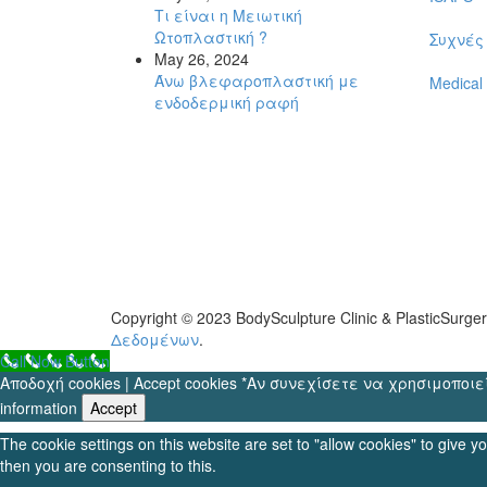
Τι είναι η Μειωτική
Ωτοπλαστική ?
Συχνές
May 26, 2024
Άνω βλεφαροπλαστική με
Medical
ενδοδερμική ραφή
Copyright © 2023 BodySculpture Clinic & PlasticSurg
Δεδομένων
.
Call Now Button
Αποδοχή cookies | Accept cookies *Αν συνεχίσετε να χρησιμοποιείτε
information
Accept
The cookie settings on this website are set to "allow cookies" to give 
then you are consenting to this.