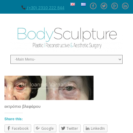
Facebook
Twitter
GPlus
Linke
(+30) 2310 222 844
εκτρόπιο βλεφάρου
Share this:
Facebook
Google
Twitter
LinkedIn