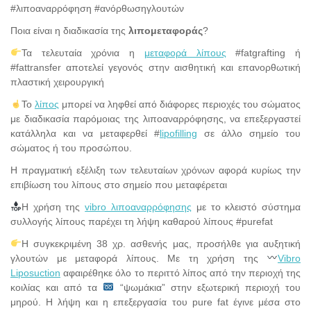
#λιποαναρρόφηση #ανόρθωσηγλουτών
Ποια είναι η διαδικασία της
λιπομεταφοράς
?
Τα τελευταία χρόνια η
μεταφορά λίπους
#fatgrafting ή
#fattransfer αποτελεί γεγονός στην αισθητική και επανορθωτική
πλαστική χειρουργική
Το
λίπος
μπορεί να ληφθεί από διάφορες περιοχές του σώματος
με διαδικασία παρόμοιας της λιποαναρρόφησης, να επεξεργαστεί
κατάλληλα και να μεταφερθεί #
lipofilling
σε άλλο σημείο του
σώματος ή του προσώπου.
Η πραγματική εξέλιξη των τελευταίων χρόνων αφορά κυρίως την
επιβίωση του λίπους στο σημείο που μεταφέρεται
Η χρήση της
vibro λιποαναρρόφησης
με το κλειστό σύστημα
συλλογής λίπους παρέχει τη λήψη καθαρού λίπους #purefat
Η συγκεκριμένη 38 χρ. ασθενής μας, προσήλθε για αυξητική
γλουτών με μεταφορά λίπους. Με τη χρήση της
Vibro
Liposuction
αφαιρέθηκε όλο το περιττό λίπος από την περιοχή της
κοιλίας και από τα
“ψωμάκια” στην εξωτερική περιοχή του
μηρού. Η λήψη και η επεξεργασία του pure fat έγινε μέσα στο