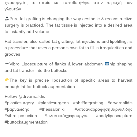
χειρουργείο, το οποίο και τοποθετήθηκε στην περιοχή των
γλουτών
Pure fat grafting is changing the way aesthetic & reconstructive
surgery is practiced. The fat tissue is injected into a desired area
to instantly add volume
Fat transfer, also called fat grafting, fat injections and lipofilling, is
a procedure that uses a person’s own fat to fill in irregularities and
grooves
Vibro Liposculpture of flanks & lower abdomen
hip shaping
and fat transfer into the buttocks
The key is precise liposuction of specific areas to harvest
enough fat for buttock augmentation
Follow @drvarnalidis
#plasticsurgery #plasticsurgeon #bbl#fatgrafting #drvarnalidis
#βαρναλίδης #thessaloniki #λιποαναρρόφησηβαρναλίδης
#vibroliposuction #πλαστικόςχειρουργός #bodyliposculpture
#buttockaugmentation