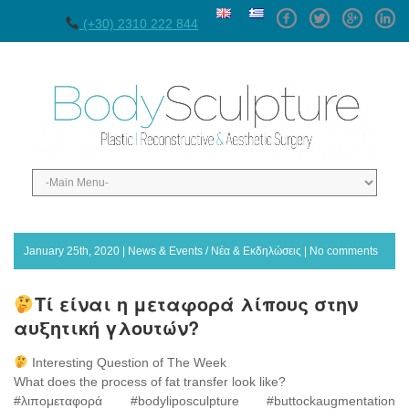
Facebook
Twitter
GPlus
Linke
(+30) 2310 222 844
January 25th, 2020 |
News & Events / Νέα & Εκδηλώσεις
|
No comments
Τί είναι η μεταφορά λίπους στην
αυξητική γλουτών?
Interesting Question of The Week
What does the process of fat transfer look like?
#λιπομεταφορά #bodyliposculpture #buttockaugmentation