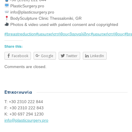
PlasticSurgery.pro⠀
info@plasticsurgery.pro
BodySculpture Clinic Thessaloniki, GR
Photos & video used with patient consent and copyrighted
#breastreduction
#μειωτικήστήθουςβαρναλίδης
#μειωτικήστήθους
#bre
Share this:
Facebook
Google
Twitter
LinkedIn
Comments are closed.
Επικοινωνία
Τ: +30 2310 222 844
F: +30 2310 222 843
Κ: +30 697 294 1230
info@plasticsurgery.pro