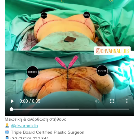
Μειωτική & ανόρθωση στήθους
@drvarnalidis
⠀⠀⠀⠀⠀
Triple Board Certified Plastic Surgeon⠀
+30 (2310) 222 844