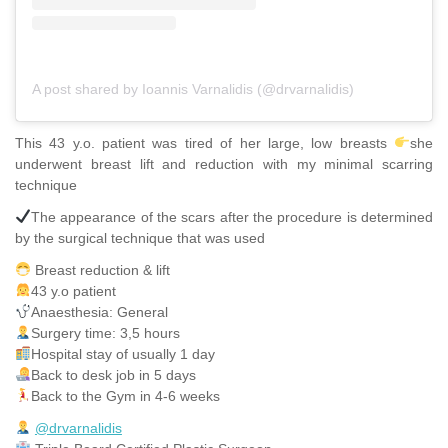
A post shared by Ioannis Varnalidis (@drvarnalidis)
This 43 y.o. patient was tired of her large, low breasts
she
underwent breast lift and reduction with my minimal scarring
technique
The appearance of the scars after the procedure is determined
by the surgical technique that was used
Breast reduction & lift
43 y.o patient
Anaesthesia: General
Surgery time: 3,5 hours
Hospital stay of usually 1 day
Back to desk job in 5 days
Back to the Gym in 4-6 weeks
@drvarnalidis
⠀⠀⠀⠀⠀