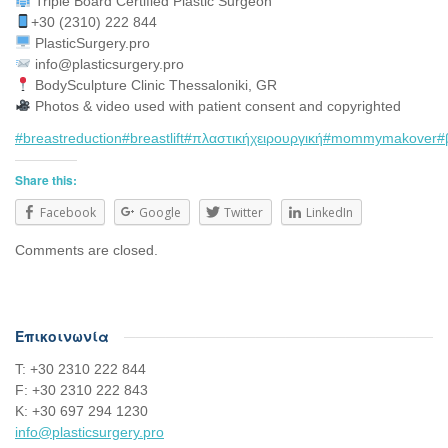
Triple Board Certified Plastic Surgeon⠀
+30 (2310) 222 844
PlasticSurgery.pro⠀
info@plasticsurgery.pro
BodySculpture Clinic Thessaloniki, GR
Photos & video used with patient consent and copyrighted
#breastreduction
#breastlift
#πλαστικήχειρουργική
#mommymakover
#
Share this:
Facebook
Google
Twitter
LinkedIn
Comments are closed.
Επικοινωνία
Τ: +30 2310 222 844
F: +30 2310 222 843
Κ: +30 697 294 1230
info@plasticsurgery.pro