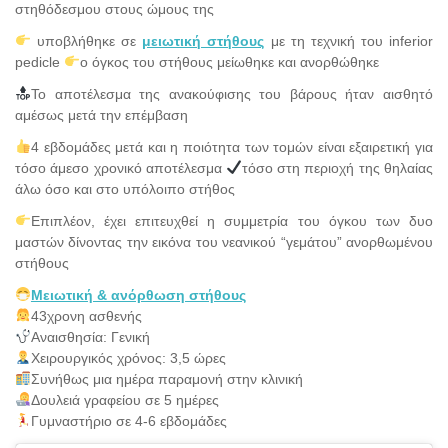
στηθόδεσμου στους ώμους της
υποβλήθηκε σε
μειωτική στήθους
με τη τεχνική του inferior
pedicle
ο όγκος του στήθους μείωθηκε και ανορθώθηκε
Το αποτέλεσμα της ανακούφισης του βάρους ήταν αισθητό
αμέσως μετά την επέμβαση
4 εβδομάδες μετά και η ποιότητα των τομών είναι εξαιρετική για
τόσο άμεσο χρονικό αποτέλεσμα
τόσο στη περιοχή της θηλαίας
άλω όσο και στο υπόλοιπο στήθος
Επιπλέον, έχει επιτευχθεί η συμμετρία του όγκου των δυο
μαστών δίνοντας την εικόνα του νεανικού “γεμάτου” ανορθωμένου
στήθους
Μειωτική & ανόρθωση στήθους
43χρονη ασθενής
Αναισθησία: Γενική
Χειρουργικός χρόνος: 3,5 ώρες
Συνήθως μια ημέρα παραμονή στην κλινική
Δουλειά γραφείου σε 5 ημέρες
Γυμναστήριο σε 4-6 εβδομάδες