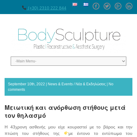
Facebook
Twitter
GPlus
Linke
(+30) 2310 222 844
September 10th, 2022 |
News & Events / Νέα & Εκδηλώσεις
|
No
comments
Μειωτική και ανόρθωση στήθους μετά
τον θηλασμό
Η 43χρονη ασθενής μου είχε κουραστεί με το βάρος και την
πτώση του στήθους της
με έντονο το εντύπωμα του