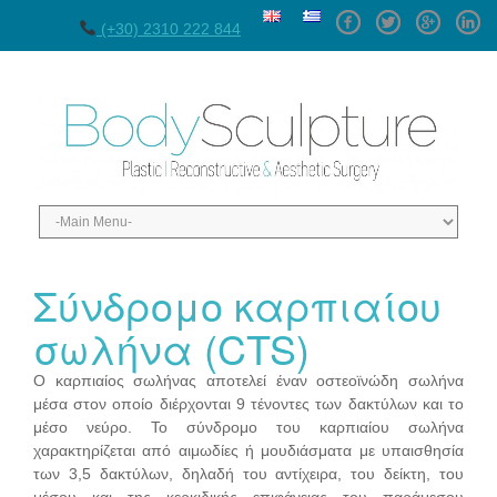
Facebook
Twitter
GPlus
Linke
(+30) 2310 222 844
Σύνδρομο καρπιαίου
σωλήνα (CTS)
Ο καρπιαίος σωλήνας αποτελεί έναν οστεοϊνώδη σωλήνα
μέσα στον οποίο διέρχονται 9 τένοντες των δακτύλων και το
μέσο νεύρο. Το σύνδρομο του καρπιαίου σωλήνα
χαρακτηρίζεται από αιμωδίες ή μουδιάσματα με υπαισθησία
των 3,5 δακτύλων, δηλαδή του αντίχειρα, του δείκτη, του
μέσου και της κερκιδικής επιφάνειας του παράμεσου