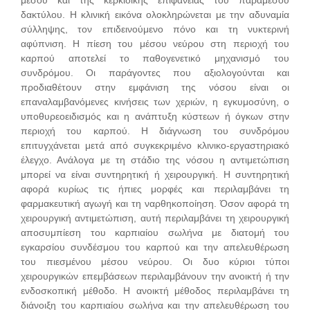
δακτύλου. Η κλινική εικόνα ολοκληρώνεται με την αδυναμία
σύλληψης, τον επιδεινούμενο πόνο και τη νυκτερινή
αφύπνιση. Η πίεση του μέσου νεύρου στη περιοχή του
καρπού αποτελεί το παθογενετικό μηχανισμό του
συνδρόμου. Οι παράγοντες που αξιολογούνται και
προδιαθέτουν στην εμφάνιση της νόσου είναι οι
επαναλαμβανόμενες κινήσεις των χεριών, η εγκυμοσύνη, ο
υποθυρεοειδισμός και η ανάπτυξη κύστεων ή όγκων στην
περιοχή του καρπού. Η διάγνωση του συνδρόμου
επιτυγχάνεται μετά από συγκεκριμένο κλινικο-εργαστηριακό
έλεγχο. Ανάλογα με τη στάδιο της νόσου η αντιμετώπιση
μπορεί να είναι συντηρητική ή χειρουργική. Η συντηρητική
αφορά κυρίως τις ήπιες μορφές και περιλαμβάνει τη
φαρμακευτική αγωγή και τη ναρθηκοποίηση. Όσον αφορά τη
χειρουργική αντιμετώπιση, αυτή περιλαμβάνει τη χειρουργική
αποσυμπίεση του καρπιαίου σωλήνα με διατομή του
εγκαρσίου συνδέσμου του καρπού και την απελευθέρωση
του πιεσμένου μέσου νεύρου. Οι δυο κύριοι τύποι
χειρουργικών επεμβάσεων περιλαμβάνουν την ανοικτή ή την
ενδοσκοπική μέθοδο. Η ανοικτή μέθοδος περιλαμβάνει τη
διάνοιξη του καρπιαίου σωλήνα και την απελευθέρωση του