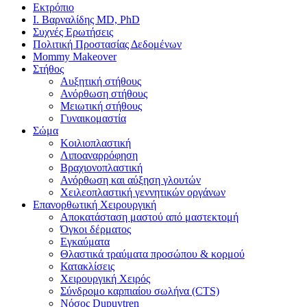
Εκτρόπιο
Ι. Βαρναλίδης MD, PhD
Συχνές Ερωτήσεις
Πολιτική Προστασίας Δεδομένων
Mommy Makeover
Στήθος
Αυξητική στήθους
Ανόρθωση στήθους
Μειωτική στήθους
Γυναικομαστία
Σώμα
Κοιλιοπλαστική
Λιποαναρρόφηση
Βραχιονοπλαστική
Ανόρθωση και αύξηση γλουτών
Χειλεοπλαστική γεννητικών οργάνων
Επανορθωτική Χειρουργική
Αποκατάσταση μαστού από μαστεκτομή
Όγκοι δέρματος
Εγκαύματα
Θλαστικά τραύματα προσώπου & κορμού
Κατακλίσεις
Χειρουργική Χειρός
Σύνδρομο καρπιαίου σωλήνα (CTS)
Νόσος Dupuytren