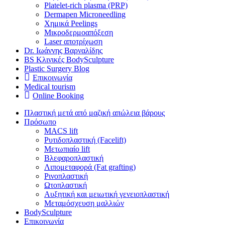
Platelet-rich plasma (PRP)
Dermapen Microneedling
Χημικά Peelings
Μικροδερμοαπόξεση
Laser αποτρίχωση
Dr. Ιωάννης Βαρναλίδης
BS Κλινικές BodySculpture
Plastic Surgery Blog
Επικοινωνία
Medical tourism
Online Booking
Πλαστική μετά από μαζική απώλεια βάρους
Πρόσωπο
MACS lift
Ρυτιδοπλαστική (Facelift)
Μετωπιαίο lift
Βλεφαροπλαστική
Λιπομεταφορά (Fat grafting)
Ρινοπλαστική
Ωτοπλαστική
Αυξητική και μειωτική γενειοπλαστική
Μεταμόσχευση μαλλιών
BodySculpture
Επικοινωνία