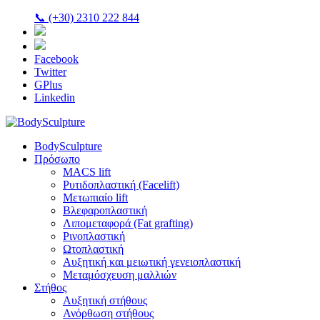
📞 (+30) 2310 222 844
Facebook
Twitter
GPlus
Linkedin
BodySculpture
Πρόσωπο
MACS lift
Ρυτιδοπλαστική (Facelift)
Μετωπιαίο lift
Βλεφαροπλαστική
Λιπομεταφορά (Fat grafting)
Ρινοπλαστική
Ωτοπλαστική
Αυξητική και μειωτική γενειοπλαστική
Μεταμόσχευση μαλλιών
Στήθος
Αυξητική στήθους
Ανόρθωση στήθους