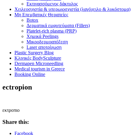
Εκτινασσόμενος δάκτυλος
Χειλεοσχιστία & υπερωιοσχιστία (λαγόχειλο & λυκόστομα)
Μη Επεμβατικές Θεραπείες
Botox
Δερματικά εμφυτεύματα (Fillers)
Platelet-rich plasma (PRP)
Χημικά Peelings
Μικροδερμοαπόξεση
Laser αποτρίχωση
Plastic Surgery Blog
Κλινικές BodySculpture
Dermapen Microneedling
Medical tourism in Greece
Booking Online
ectropion
εκτροπιο
Share this:
Facebook