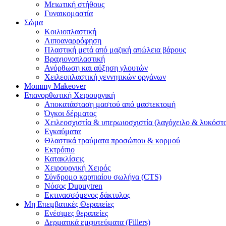
Μειωτική στήθους
Γυναικομαστία
Σώμα
Κοιλιοπλαστική
Λιποαναρρόφηση
Πλαστική μετά από μαζική απώλεια βάρους
Βραχιονοπλαστική
Ανόρθωση και αύξηση γλουτών
Χειλεοπλαστική γεννητικών οργάνων
Mommy Makeover
Επανορθωτική Χειρουργική
Αποκατάσταση μαστού από μαστεκτομή
Όγκοι δέρματος
Χειλεοσχιστία & υπερωιοσχιστία (λαγόχειλο & λυκόστ
Εγκαύματα
Θλαστικά τραύματα προσώπου & κορμού
Εκτρόπιο
Κατακλίσεις
Χειρουργική Χειρός
Σύνδρομο καρπιαίου σωλήνα (CTS)
Νόσος Dupuytren
Εκτινασσόμενος δάκτυλος
Μη Επεμβατικές Θεραπείες
Ενέσιμες θεραπείες
Δερματικά εμφυτεύματα (Fillers)