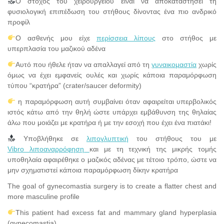
Ο στόχος του χειρουργείου είναι να αποκαταστήσει τη
φυσιολογική επιπέδωση του στήθους δίνοντας ένα πιο ανδρικό
προφίλ
Ο ασθενής μου είχε
περίσσεια λίπους
στο στήθος με
υπερπλασία του μαζικού αδένα
Αυτό που ήθελε ήταν να απαλλαγεί από τη
γυναικομαστία
χωρίς
όμως να έχει εμφανείς ουλές και χωρίς κάποια παραμόρφωση
τύπου “κρατήρα” (crater/saucer deformity)
η παραμόρφωση αυτή συμβαίνει όταν αφαιρείται υπερβολικός
ιστός κάτω από την θηλή ώστε υπάρχει εμβάθυνση της θηλαίας
άλω που μοιάζει με κρατήρα ή με την εσοχή που έχει ένα πιατάκι!
Υποβλήθηκε σε
λιπογλυπτική
του στήθους του με
Vibro λιποαναρρόφηση
και με τη τεχνική της μικρής τομής
υποθηλαία αφαιρέθηκε ο μαζικός αδένας με τέτοιο τρόπο, ώστε να
μην σχηματιστεί κάποια παραμόρφωση δίκην κρατήρα
The goal of gynecomastia surgery is to create a flatter chest and
more masculine profile
This patient had excess fat and mammary gland hyperplasia
(gynecomastia)