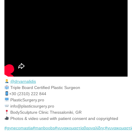
@drvarnalidis
⠀⠀⠀⠀⠀
Triple Board Certified Plastic Surgeon⠀
+30 (2310) 222 844
PlasticSurgery.pro⠀
info@plasticsurgery.pro
BodySculpture Clinic Thessaloniki, GR
Photos & video used with patient consent and copyrighted
#gynecomastia
#manboobs
#γυναικομαστίαβαρναλίδης
#γυναικομαστί