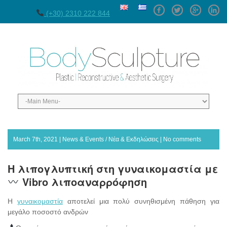
Facebook
Twitter
GPlus
Linke
(+30) 2310 222 844
March 7th, 2021 |
News & Events / Νέα & Εκδηλώσεις
|
No comments
Η λιπογλυπτική στη γυναικομαστία με
Vibro λιποαναρρόφηση
Η
γυναικομαστία
αποτελεί μια πολύ συνηθισμένη πάθηση για
μεγάλο ποσοστό ανδρών