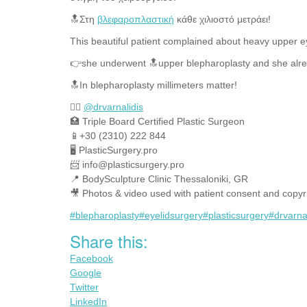
🔝Στη
βλεφαροπλαστική
κάθε χιλιοστό μετράει!
This beautiful patient complained about heavy upper e
👉she underwent 🔝upper blepharoplasty and she alre
🔝In blepharoplasty millimeters matter!
👨‍⚕️
@drvarnalidis
⠀⠀⠀⠀⠀
🏥 Triple Board Certified Plastic Surgeon⠀
📱+30 (2310) 222 844
🖥 PlasticSurgery.pro⠀
📨 info@plasticsurgery.pro
📍 BodySculpture Clinic Thessaloniki, GR
🎥 Photos & video used with patient consent and copyr
#blepharoplasty
#eyelidsurgery
#plasticsurgery
#drvarna
Share this:
Facebook
Google
Twitter
LinkedIn