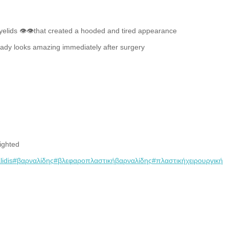
yelids 👁👁that created a hooded and tired appearance
ady looks amazing immediately after surgery
ighted
lidis
#βαρναλίδης
#βλεφαροπλαστικήβαρναλίδης
#πλαστικήχειρουργική