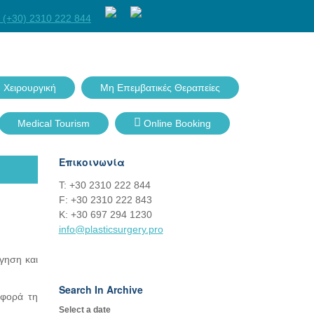
Facebook
Twitter
GPlus
Linkedin
 (+30) 2310 222 844
 Χειρουργική
Μη Επεμβατικές Θεραπείες
Medical Tourism
Online Booking
Επικοινωνία
Τ: +30 2310 222 844
F: +30 2310 222 843
Κ: +30 697 294 1230
info@plasticsurgery.pro
ήγηση και
Search In Archive
αφορά τη
Select a date