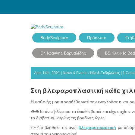
BodySculpture
Πρόσωπο
Στήθ
Dr. Ιωάννης Βαρναλίδης
BS Κλινικές Bo
April 14th, 2021 |
News & Events / Νέα & Εκδηλώσεις
|
1 Com
Στη βλεφαροπλαστική κάθε χιλιο
Η ασθενής μου προσήλθε γιατί την ενοχλούσε η κουρα
👁👁Τα άνω βλέφαρα τα ένιωθε βαριά και είχε αρχίσει 
το διάβασμα, κυρίως τις βραδινές ώρες
👉Υποβλήθηκε σε άνω
βλεφαροπλαστική
με αδιόρ
στιγμή του χειρουργείου!