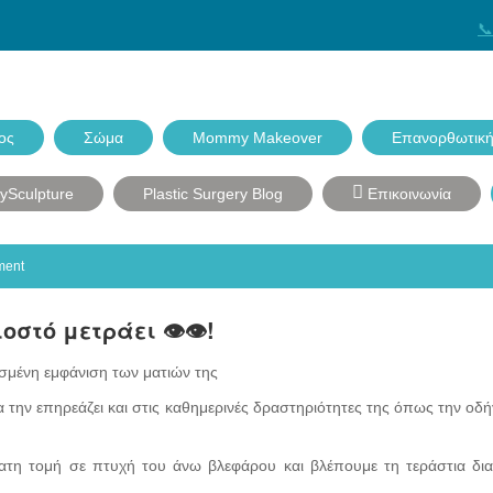
📞
ος
Σώμα
Mommy Makeover
Επανορθωτική
dySculpture
Plastic Surgery Blog
Επικοινωνία
ment
στό μετράει 👁👁!
σμένη εμφάνιση των ματιών της
να την επηρεάζει και στις καθημερινές δραστηριότητες της όπως την οδ
ατη τομή σε πτυχή του άνω βλεφάρου και βλέπουμε τη τεράστια δι