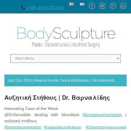
Facebook
Twitter
GPlus
Linke
(+30) 2310 222 844
July 31st, 2019 |
News & Events / Νέα & Εκδηλώσεις
|
No comments
Αυξητική Στήθους | Dr. Βαρναλίδης
Interesting Case of the Week
@DrVarnalidis dealing with bloodless
#breastaugmentation
|
αυξητική στήθους
#breastaumentation
#capsularcontrature
#πλαστικήχειρουργική