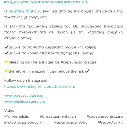
#αυξητικηστηθους
#θεσσαλονίκη
#drvarnalidis
Η
αυξητική στήθους
είναι μια από τις πιο συχνές επεμβάσεις της
πλαστικής χειρουργικής.
Η ελάχιστα τραυματική τεχνική του Dr. Βαρναλίδης προσφέρει
πολλά πλεονεκτήματα σε σχέση με την κλασσική αυξητική
στήθους όπως
μειώνει το ποσοστό εμφάνισης ρικνωτικής κάψας
μειώνει το χρόνο αποθεραπείας της επέμβασης
bleeding can be a trigger for #capsularcontrature
therefore minimizing it can reduce the risk
Follow us on Instagram!
https://www.instagram.com/drvarnalidis/
www.bodysculpture.gr
www.plasticsurgery.pro
Video:
@drvarnalidis #breastaumentation #capsularcontrature
#πλαστικήχειρουργική #αυξητικηστηθους #θεσσαλονίκη