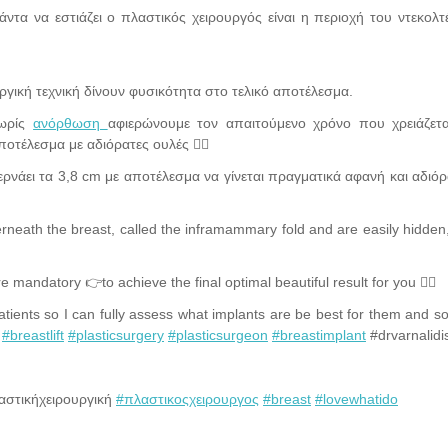
τα να εστιάζει ο πλαστικός χειρουργός είναι η περιοχή του ντεκολτέ
ργική τεχνική δίνουν φυσικότητα στο τελικό αποτέλεσμα.
ωρίς
ανόρθωση
αφιερώνουμε τον απαιτούμενο χρόνο που χρειάζετα
οτέλεσμα με αδιόρατες ουλές 🤸‍♂️
νάει τα 3,8 cm με αποτέλεσμα να γίνεται πραγματικά αφανή και αδιόρ
rneath the breast, called the inframammary fold and are easily hidden
andatory 👉to achieve the final optimal beautiful result for you 🤸‍♂️
ents so I can fully assess what implants are be best for them and so
#breastlift
#plasticsurgery
#plasticsurgeon
#breastimplant
#drvarnalidi
στικήχειρουργική
#πλαστικοςχειρουργος
#breast
#lovewhatido