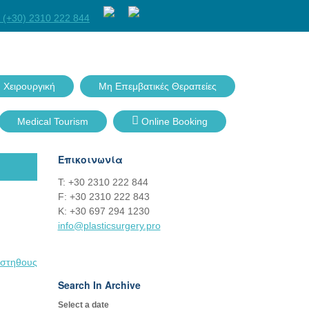
Facebook
Twitter
GPlus
Linkedin
 (+30) 2310 222 844
 Χειρουργική
Μη Επεμβατικές Θεραπείες
Medical Tourism
Online Booking
Επικοινωνία
Τ: +30 2310 222 844
F: +30 2310 222 843
Κ: +30 697 294 1230
info@plasticsurgery.pro
ηστηθους
Search In Archive
Select a date