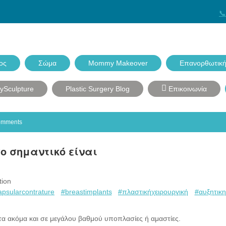
📞
ος
Σώμα
Mommy Makeover
Επανορθωτική
dySculpture
Plastic Surgery Blog
Επικοινωνία
omments
σο σημαντικό είναι
tion
apsularcontrature
#breastimplants
#πλαστικήχειρουργική
#αυξητικ
α ακόμα και σε μεγάλου βαθμού υποπλασίες ή αμαστίες.