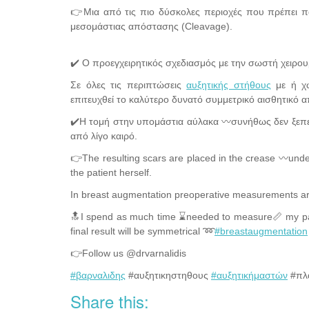
👉Μια από τις πιο δύσκολες περιοχές που πρέπει πάν
μεσομάστιας απόστασης (Cleavage).
✔️ Ο προεγχειρητικός σχεδιασμός με την σωστή χειρου
Σε όλες τις περιπτώσεις
αυξητικής στήθους
με ή χ
επιτευχθεί το καλύτερο δυνατό συμμετρικό αισθητικό απ
✔️Η τομή στην υπομάστια αύλακα 〰️συνήθως δεν ξεπερ
από λίγο καιρό.
👉The resulting scars are placed in the crease 〰️unde
the patient herself.
In breast augmentation preoperative measurements are m
🔝I spend as much time ⌛️needed to measure📏 my pati
final result will be symmetrical ➿
#breastaugmentation
👉Follow us @drvarnalidis
#βαρναλιδης
#αυξητικηστηθους
#αυξητικήμαστών
#πλα
Share this: