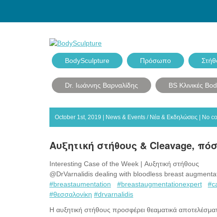
BodySculpture
Πρόσωπο
Στήθ
Dr. Ιωάννης Βαρναλίδης
BS Κλινικές Bo
October 1st, 2019 |
News & Events / Νέα & Εκδηλώσεις
|
No c
Αυξητική στήθους & Cleavage, πό
Interesting Case of the Week | Αυξητική στήθους
@DrVarnalidis dealing with bloodless breast augmenta
#breastaumentation
#breastaugmentationexpert
#c
#θεσσαλονίκη
#drvarnalidis
Η αυξητική στήθους προσφέρει θεαματικά αποτελέσματ